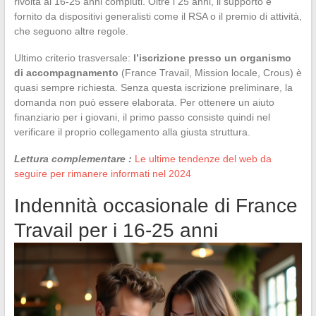
rivolta ai 16-25 anni compiuti. Oltre i 25 anni, il supporto è
fornito da dispositivi generalisti come il RSA o il premio di attività,
che seguono altre regole.
Ultimo criterio trasversale:
l’iscrizione presso un organismo
di accompagnamento
(France Travail, Mission locale, Crous) è
quasi sempre richiesta. Senza questa iscrizione preliminare, la
domanda non può essere elaborata. Per ottenere un aiuto
finanziario per i giovani, il primo passo consiste quindi nel
verificare il proprio collegamento alla giusta struttura.
Lettura complementare :
Le ultime tendenze del web da
seguire per rimanere informati nel 2024
Indennità occasionale di France
Travail per i 16-25 anni