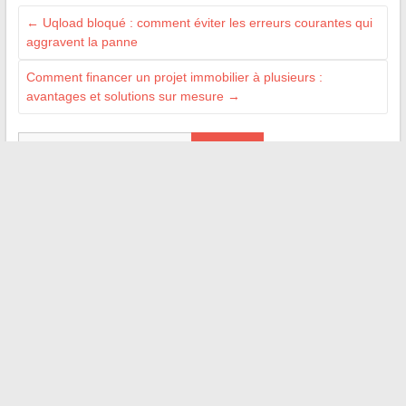
←
Uqload bloqué : comment éviter les erreurs courantes qui
aggravent la panne
Comment financer un projet immobilier à plusieurs :
avantages et solutions sur mesure
→
Recherche
BLOGROLL
Daily Breizh
On s'appelle
Jean-Louis Garret
Ma Gazette