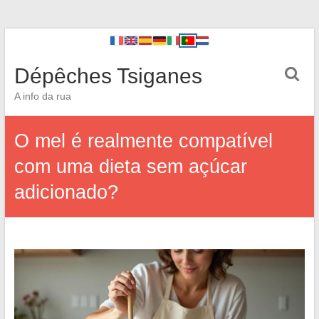
Dépêches Tsiganes
A info da rua
O mel é realmente compatível
com uma dieta sem açúcar
adicionado?