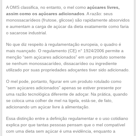
A OMS classifica, no entanto, o mel como
açúcares livres,
assim como os açúcares adicionados
. A razão: seus
monossacarídeos (frutose, glicose) são rapidamente absorvidos
e aumentam a carga de açúcar da dieta exatamente como faria
o sacarose industrial.
No que diz respeito à regulamentação europeia, o quadro é
mais nuançado. O regulamento (CE) n° 1924/2006 permite a
menção “sem açúcares adicionados” em um produto somente
se nenhum monossacarídeo, dissacarídeo ou ingrediente
utilizado por suas propriedades adoçantes tiver sido adicionado.
O mel pode, portanto, figurar em um produto rotulado como
“sem açúcares adicionados” apenas se estiver presente por
uma razão tecnológica diferente de adoçar. Na prática, quando
se coloca uma colher de mel na tigela, está-se, de fato,
adicionando um açúcar livre à alimentação.
Essa distinção entre a definição regulamentar e o uso cotidiano
explica por que tantas pessoas pensam que o mel compatível
com uma dieta sem açúcar é uma evidência, enquanto a