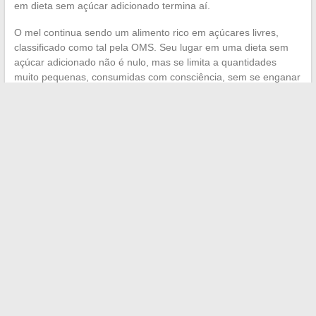
em dieta sem açúcar adicionado termina aí.
O mel continua sendo um alimento rico em açúcares livres,
classificado como tal pela OMS. Seu lugar em uma dieta sem
açúcar adicionado não é nulo, mas se limita a quantidades
muito pequenas, consumidas com consciência, sem se enganar
achando que estamos escapando das regras do metabolismo
porque o produto vem de uma colmeia em vez de uma fábrica.
←
As boas razões para antecipar uma doação antes dos 61
anos e suas principais vantagens
As últimas tendências da web a seguir para se manter
informado em 2024
→
Search
BLOGROLL