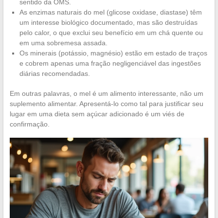
sentido da OMS.
As enzimas naturais do mel (glicose oxidase, diastase) têm
um interesse biológico documentado, mas são destruídas
pelo calor, o que exclui seu benefício em um chá quente ou
em uma sobremesa assada.
Os minerais (potássio, magnésio) estão em estado de traços
e cobrem apenas uma fração negligenciável das ingestões
diárias recomendadas.
Em outras palavras, o mel é um alimento interessante, não um
suplemento alimentar. Apresentá-lo como tal para justificar seu
lugar em uma dieta sem açúcar adicionado é um viés de
confirmação.