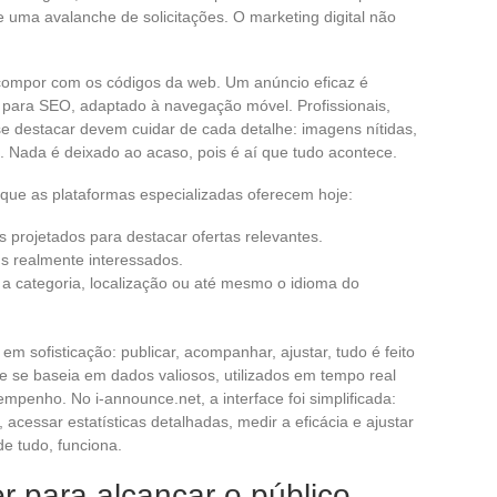
e uma avalanche de solicitações. O marketing digital não
o compor com os códigos da web. Um anúncio eficaz é
o para SEO, adaptado à navegação móvel. Profissionais,
se destacar devem cuidar de cada detalhe: imagens nítidas,
e. Nada é deixado ao acaso, pois é aí que tudo acontece.
que as plataformas especializadas oferecem hoje:
s projetados para destacar ofertas relevantes.
ads realmente interessados.
 categoria, localização ou até mesmo o idioma do
 sofisticação: publicar, acompanhar, ajustar, tudo é feito
ne se baseia em dados valiosos, utilizados em tempo real
mpenho. No i-announce.net, a interface foi simplificada:
, acessar estatísticas detalhadas, medir a eficácia e ajustar
de tudo, funciona.
r para alcançar o público