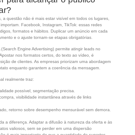
ar?
s, a questão não é mais estar visível em todos os lugares,
e importam. Facebook, Instagram, TikTok: essas redes
igos, formatos e hábitos. Duplicar um anúncio em cada
amento e o ajuste tornam-se etapas obrigatórias.
(Search Engine Advertising) permite atingir leads no
postar nos formatos certos, do texto ao vídeo, é
isição de clientes. As empresas priorizam uma abordagem
contato enquanto garantem a coerência da mensagem.
al realmente traz:
iralidade possível, segmentação precisa.
 compra, visibilidade instantânea através de links
lado, retorno sobre desempenho mensurável sem demora.
da a diferença. Adaptar a difusão à natureza da oferta e às
tatos valiosos, sem se perder em uma dispersão
ão é mais importante do que a quantidade de suportes.