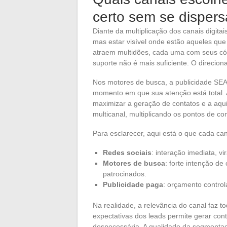
certo sem se dispers
Diante da multiplicação dos canais digitai
mas estar visível onde estão aqueles qu
atraem multidões, cada uma com seus cód
suporte não é mais suficiente. O direcion
Nos motores de busca, a publicidade SEA 
momento em que sua atenção está total. A
maximizar a geração de contatos e a aqu
multicanal, multiplicando os pontos de 
Para esclarecer, aqui está o que cada can
Redes sociais
: interação imediata, v
Motores de busca
: forte intenção de
patrocinados.
Publicidade paga
: orçamento contro
Na realidade, a relevância do canal faz to
expectativas dos leads permite gerar con
desnecessária. A qualidade da segmentaç