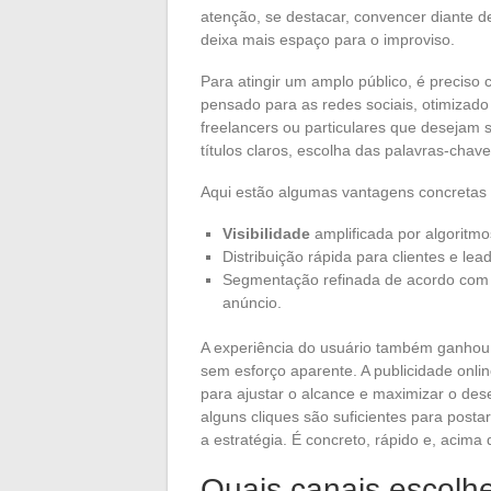
atenção, se destacar, convencer diante d
deixa mais espaço para o improviso.
Para atingir um amplo público, é precis
pensado para as redes sociais, otimizad
freelancers ou particulares que desejam 
títulos claros, escolha das palavras-chav
Aqui estão algumas vantagens concretas 
Visibilidade
amplificada por algoritmo
Distribuição rápida para clientes e le
Segmentação refinada de acordo com a
anúncio.
A experiência do usuário também ganhou em
sem esforço aparente. A publicidade onli
para ajustar o alcance e maximizar o dese
alguns cliques são suficientes para postar
a estratégia. É concreto, rápido e, acima 
Quais canais escolhe