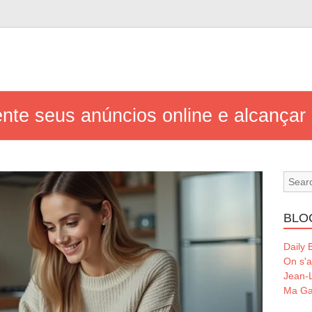
ente seus anúncios online e alcançar
BLO
Daily 
On s'a
Jean-L
Ma Ga