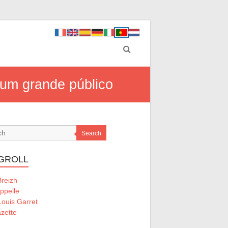
 um grande público
Search
GROLL
Breizh
ppelle
ouis Garret
zette