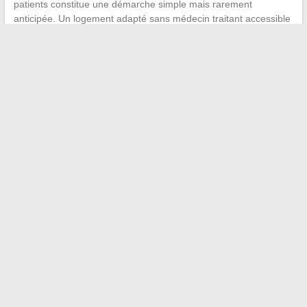
patients constitue une démarche simple mais rarement
anticipée. Un logement adapté sans médecin traitant accessible
perd une bonne partie de son intérêt pour un senior qui
souhaite vieillir sereinement sur place.
←
Comment organiser le transfert de courrier après le décès
d’un proche ?
Découvrez des astuces bien-être pour une vie plus saine au
quotidien
→
Recherche
BLOGROLL
Daily Breizh
On s'appelle
Jean-Louis Garret
Ma Gazette