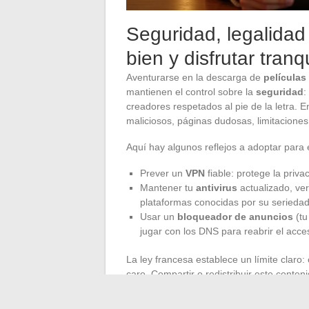
Seguridad, legalidad 
bien y disfrutar tra
Aventurarse en la descarga de
películas
mantienen el control sobre la
seguridad
:
creadores respetados al pie de la letra. E
maliciosos, páginas dudosas, limitacione
Aquí hay algunos reflejos a adoptar para
Prever un
VPN
fiable: protege la privac
Mantener tu
antivirus
actualizado, veri
plataformas conocidas por su seriedad
Usar un
bloqueador de anuncios
(tu
jugar con los DNS para reabrir el acces
La ley francesa establece un límite claro
caro. Compartir o redistribuir este conte
desagradables. Apostar por France TV, AR
evitar cualquier mala aventura en términ