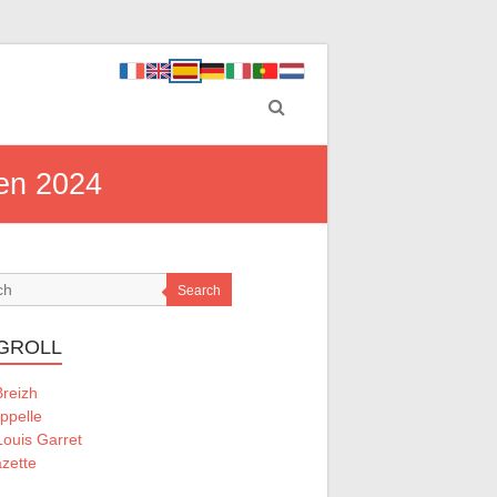
 en 2024
Search
GROLL
Breizh
ppelle
ouis Garret
zette