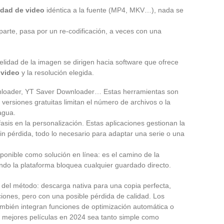
idad de video
idéntica a la fuente (MP4, MKV…), nada se
 parte, pasa por un re-codificación, a veces con una
elidad de la imagen se dirigen hacia software que ofrece
 video
y la resolución elegida.
loader, YT Saver Downloader… Estas herramientas son
 versiones gratuitas limitan el número de archivos o la
agua.
asis en la personalización. Estas aplicaciones gestionan la
sin pérdida, todo lo necesario para adaptar una serie o una
onible como solución en línea: es el camino de la
ando la plataforma bloquea cualquier guardado directo.
el método: descarga nativa para una copia perfecta,
cciones, pero con una posible pérdida de calidad. Los
también integran funciones de optimización automática o
s mejores películas en 2024 sea tanto simple como