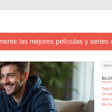
ente las mejores películas y series
BLO
Daily 
On s'a
Jean-L
Ma Ga