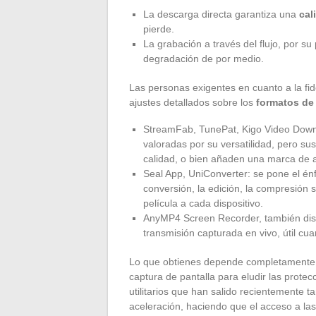
La descarga directa garantiza una
cal
pierde.
La grabación a través del flujo, por su
degradación de por medio.
Las personas exigentes en cuanto a la fid
ajustes detallados sobre los
formatos de
StreamFab, TunePat, Kigo Video Down
valoradas por su versatilidad, pero sus
calidad, o bien añaden una marca de 
Seal App, UniConverter: se pone el énf
conversión, la edición, la compresión 
película a cada dispositivo.
AnyMP4 Screen Recorder, también disp
transmisión capturada en vivo, útil cu
Lo que obtienes depende completamente d
captura de pantalla para eludir las prote
utilitarios que han salido recientemente 
aceleración, haciendo que el acceso a la