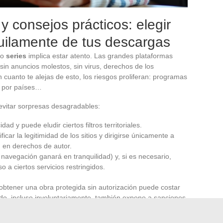
y consejos prácticos: elegir
nquilamente de tus descargas
o
series
implica estar atento. Las grandes plataformas
 sin anuncios molestos, sin virus, derechos de los
n cuanto te alejas de esto, los riesgos proliferan: programas
s por países…
 evitar sorpresas desagradables:
idad y puede eludir ciertos filtros territoriales.
ficar la legitimidad de los sitios y dirigirse únicamente a
 en derechos de autor.
 navegación ganará en tranquilidad) y, si es necesario,
o a ciertos servicios restringidos.
: obtener una obra protegida sin autorización puede costar
nido, incluso involuntariamente, también expone a sanciones
TE TV, Plex, Pluto TV y algunos otros actores permite
os de derechos y acceder a una oferta variada. No basta